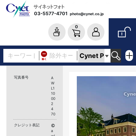
03-5577-4701
photo@cynet.co.jp
0
写真番号
A
W
L1
10
00
2
4
70
クレジット表記
a
wl