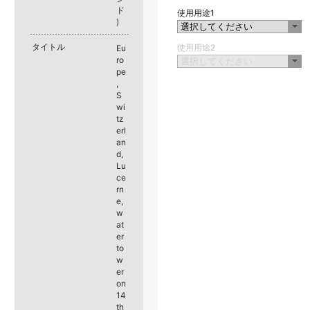
ド
使用用途1
)
タイトル
使用用途2
Eu
ro
pe
,
S
wi
tz
erl
an
d,
Lu
ce
rn
e,
w
at
er
to
w
er
on
14
th