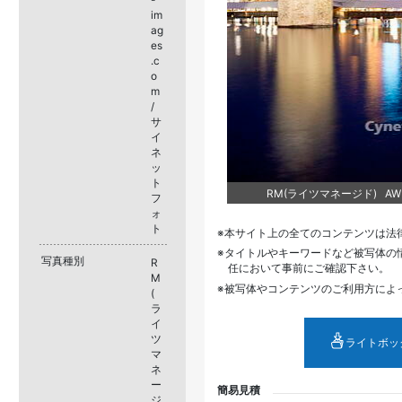
im
ag
es
.c
o
m
/
サ
イ
ネ
ッ
ト
RM(ライツマネージド) AWL1
フ
ォ
ト
本サイト上の全てのコンテンツは法
タイトルやキーワードなど被写体の
写真種別
R
任において事前にご確認下さい。
M
被写体やコンテンツのご利用方によ
(
ラ
イ
ツ
ライトボッ
マ
ネ
ー
簡易見積
ジ