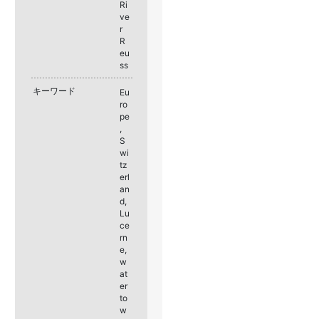
Ri
ve
r
R
eu
ss
キーワード
Eu
ro
pe
,
S
wi
tz
erl
an
d,
Lu
ce
rn
e,
w
at
er
to
w