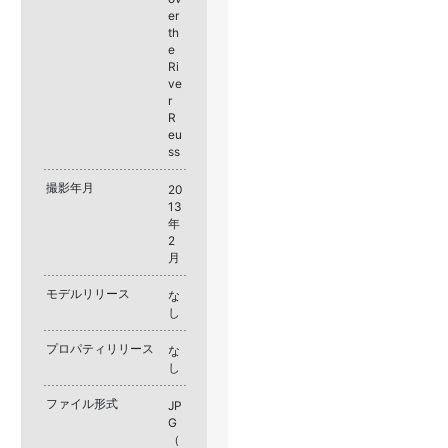
er
th
e
Ri
ve
r
R
eu
ss
撮影年月
20
13
年
2
月
モデルリリース
な
し
プロパティリリース
な
し
ファイル形式
JP
G
（