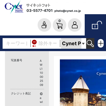
03-5577-4701
photo@cynet.co.jp
0
写真番号
A
W
L1
10
00
25
09
クレジット表記
a
wl
-