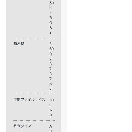
8b
it
x
R
G
B
）
画素数
5,
60
0
x
3,
7
3
7
pi
x
展開ファイルサイズ
59
.8
M
B
料金タイプ
A
タ