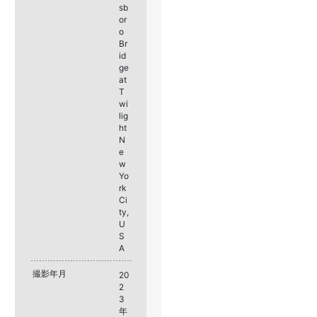
sb
or
o
Br
id
ge
at
T
wi
lig
ht
N
e
w
Yo
rk
Ci
ty,
U
S
A
撮影年月
20
2
3
年