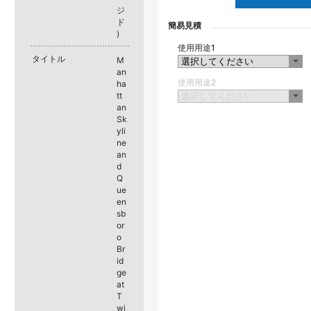
ジ
ド
簡易見積
)
使用用途1
タイトル
M
an
使用用途2
ha
tt
an
Sk
yli
ne
an
d
Q
ue
en
sb
or
o
Br
id
ge
at
T
wi