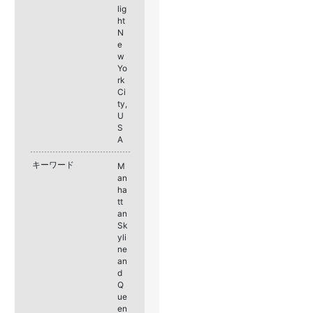
lig
ht
N
e
w
Yo
rk
Ci
ty,
U
S
A
キーワード
M
an
ha
tt
an
Sk
yli
ne
an
d
Q
ue
en