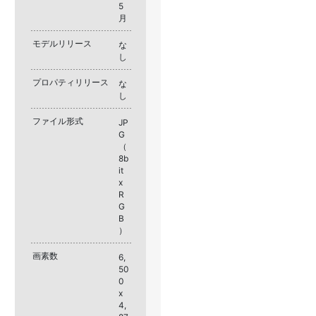
5
月
モデルリリース
な
し
プロパティリリース
な
し
ファイル形式
JP
G
（
8b
it
x
R
G
B
）
画素数
6,
50
0
x
4,