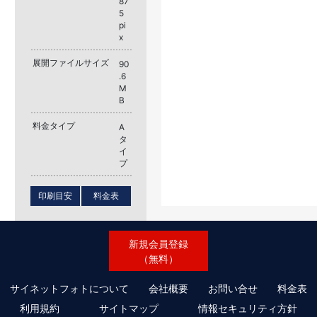
87
5
pi
x
展開ファイルサイズ
90
.6
M
B
料金タイプ
A
タ
イ
プ
印刷目安
料金表
新規会員登録
（無料）
サイネットフォトについて
会社概要
お問い合せ
料金表
利用規約
サイトマップ
情報セキュリティ方針