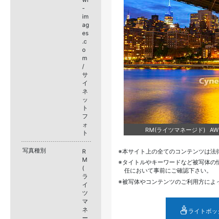
-
im
ag
es
.c
o
m
/
サ
イ
ネ
ッ
ト
フ
ォ
RM(ライツマネージド) AWL1
ト
写真種別
R
本サイト上の全てのコンテンツは法
M
タイトルやキーワードなど被写体の
(
任において事前にご確認下さい。
ラ
被写体やコンテンツのご利用方によ
イ
ツ
マ
ネ
ライトボッ
ー