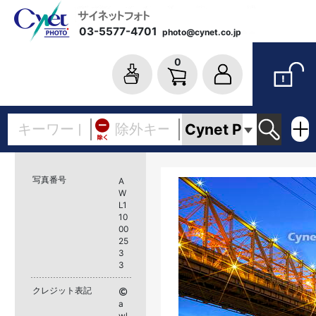
03-5577-4701
photo@cynet.co.jp
0
写真番号
A
W
L1
10
00
25
3
3
クレジット表記
a
wl