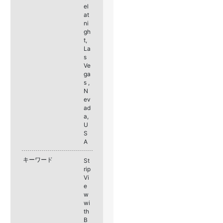
el
at
ni
gh
t,
La
s
Ve
ga
s ,
N
ev
ad
a,
U
S
A
キーワード
St
rip
Vi
e
w
wi
th
B