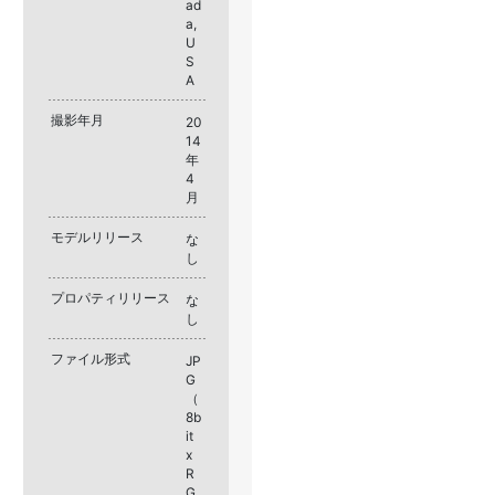
ad
a,
U
S
A
撮影年月
20
14
年
4
月
モデルリリース
な
し
プロパティリリース
な
し
ファイル形式
JP
G
（
8b
it
x
R
G