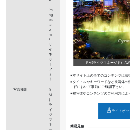
-
im
ag
es
.c
o
m
/
サ
イ
ネ
ッ
RM(ライツマネージド) AWL1
ト
フ
ォ
本サイト上の全てのコンテンツは法
ト
タイトルやキーワードなど被写体の
任において事前にご確認下さい。
写真種別
R
被写体やコンテンツのご利用方によ
M
(
ラ
イ
ライトボッ
ツ
マ
ネ
簡易見積
ー