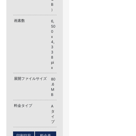
B
）
画素数
6,
50
0
x
4,
3
3
8
pi
x
展開ファイルサイズ
80
.6
M
B
料金タイプ
A
タ
イ
プ
印刷目安
料金表