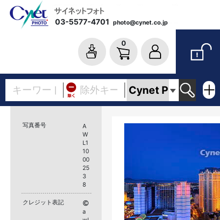
03-5577-4701
photo@cynet.co.jp
0
写真番号
A
W
L1
10
00
25
3
8
クレジット表記
a
wl