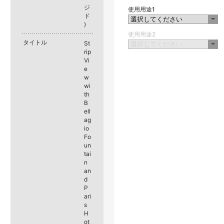
ジ
使用用途1
ド
)
使用用途2
タイトル
St
rip
Vi
e
w
wi
th
B
ell
ag
io
Fo
un
tai
n
an
d
P
ari
s
H
ot