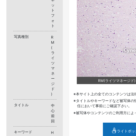
ッ
ト
フ
ォ
ト
写真種別
R
M
(
ラ
イ
ツ
マ
ネ
ー
RM(ライツマネージド) B
ジ
ド
)
本サイト上の全てのコンテンツは法
タイトルやキーワードなど被写体の
タイトル
中
任において事前にご確認下さい。
心
被写体やコンテンツのご利用方によ
前
回
ライトボッ
キーワード
H