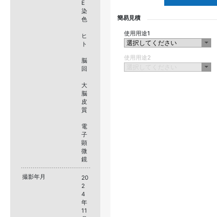
E
染
簡易見積
色
使用用途1
ヒ
ト
使用用途2
脳
回
大
脳
皮
質
電
子
顕
微
鏡
撮影年月
20
2
4
年
11