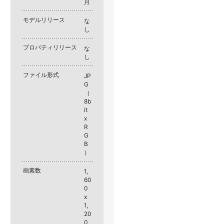
月
モデルリリース
な
し
プロパティリリース
な
し
ファイル形式
JP
G
（
8b
it
x
R
G
B
）
画素数
1,
60
0
x
1,
20
0