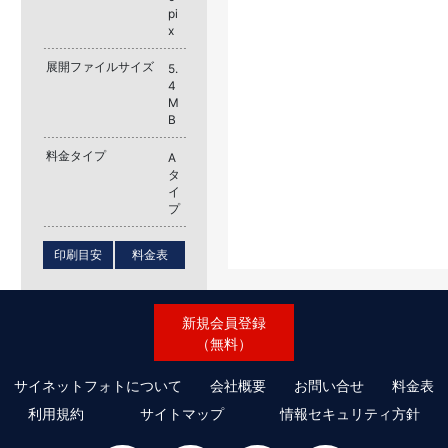
pi
x
展開ファイルサイズ
5.
4
M
B
料金タイプ
A
タ
イ
プ
印刷目安
料金表
新規会員登録
（無料）
サイネットフォトについて
会社概要
お問い合せ
料金表
利用規約
サイトマップ
情報セキュリティ方針