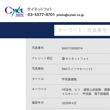
03-5577-4701
photo@cynet.co.jp
写真番号
BAS110000014
クレジット表記
サイネットフォト
写真種別
RM(ライツマネージド)
タイトル
甲状腺濾胞
キーワード
HE染色 ヒト 濾胞上皮細胞 濾
イロキシン） 甲状腺 電子顕微鏡
撮影年月
2026年4月