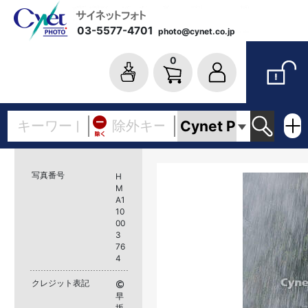
03-5577-4701
photo@cynet.co.jp
0
写真番号
H
M
A1
10
00
3
76
4
クレジット表記
早
坂