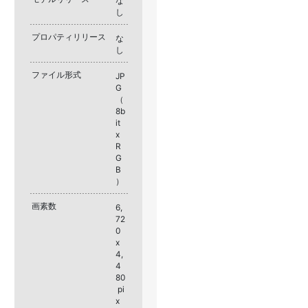
な
し
プロパティリリース
な
し
ファイル形式
JP
G
（
8b
it
x
R
G
B
）
画素数
6,
72
0
x
4,
4
80
pi
x