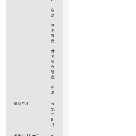
自
然
世
界
遺
産
世
界
複
合
遺
産
初
夏
撮影年月
20
25
年
5
月
モデルリリース