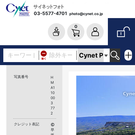
03-5577-4701
photo@cynet.co.jp
0
写真番号
H
M
A1
10
00
3
77
2
クレジット表記
早
坂