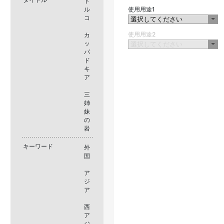
ト
ル
使用用途1
コ
使用用途2
カ
ッ
パ
ド
キ
ア
三
姉
妹
の
岩
キーワード
外
国
ア
ジ
ア
西
ア
ジ