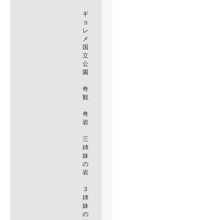
ギ
ョ
レ
メ
国
立
公
園
奇
観
奇
岩
三
姉
妹
の
岩
３
姉
妹
の