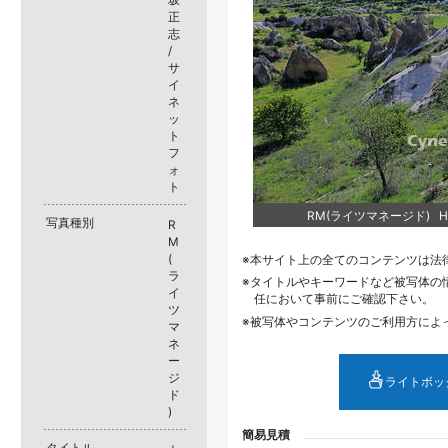
正
志
/
サ
イ
ネ
ッ
ト
フ
ォ
ト
RM(ライツマネージド) HM
写真種別
R
M
(
本サイト上の全てのコンテンツは法
ラ
タイトルやキーワードなど被写体の
イ
任において事前にご確認下さい。
ツ
被写体やコンテンツのご利用方によ
マ
ネ
ー
ジ
ライトボッ
ド
)
簡易見積
タイトル