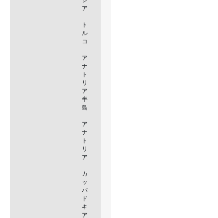
ア
ト
ル
コ
ア
ナ
ト
リ
ア
半
島
ア
ナ
ト
リ
ア
カ
ッ
パ
ド
キ
ア