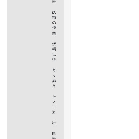
岩
妖
精
の
煙
突
妖
精
伝
説
寄
り
添
う
キ
ノ
コ
岩
岩
巨
岩