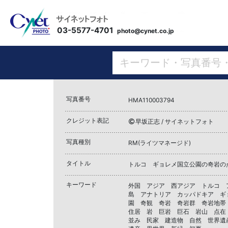
03-5577-4701
photo@cynet.co.jp
写真番号
HMA110003794
クレジット表記
早坂正志 / サイネットフォト
写真種別
RM(ライツマネージド)
タイトル
トルコ ギョレメ国立公園の奇岩の
キーワード
外国 アジア 西アジア トルコ 
島 アナトリア カッパドキア ギ
園 奇観 奇岩 奇岩群 奇岩地帯
住居 岩 巨岩 巨石 岩山 点在
並み 民家 建造物 自然 世界遺