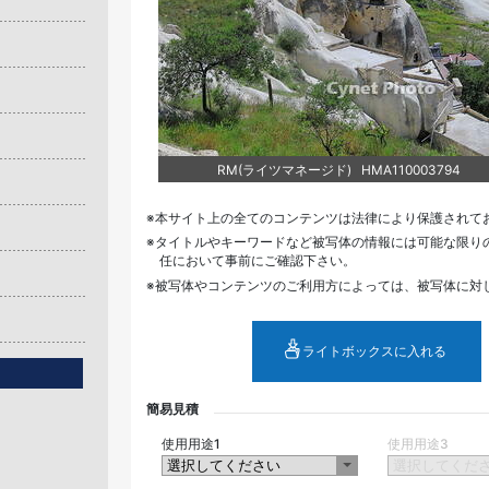
RM(ライツマネージド) HMA110003794
本サイト上の全てのコンテンツは法律により保護されて
タイトルやキーワードなど被写体の情報には可能な限り
任において事前にご確認下さい。
被写体やコンテンツのご利用方によっては、被写体に対
ライトボックスに入れる
簡易見積
使用用途1
使用用途3