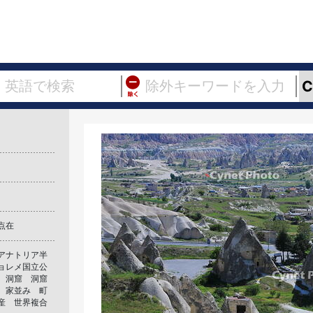
点在
アナトリア半
ョレメ国立公
 洞窟 洞窟
 家並み 町
産 世界複合