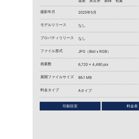
遺産 異世界 新緑 初夏
撮影年月
2025年5月
モデルリリース
なし
プロパティリリース
なし
ファイル形式
JPG（8bit x RGB）
画素数
6,720 x 4,480 pix
展開ファイルサイズ
86.1 MB
料金タイプ
Aタイプ
印刷目安
料金表