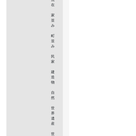
在
家
並
み
町
並
み
民
家
建
造
物
自
然
世
界
遺
産
世