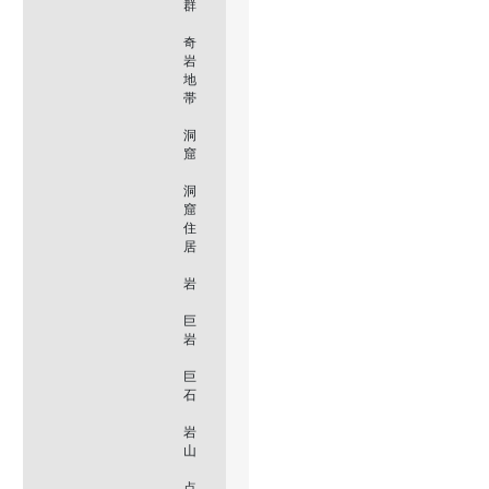
群
奇
岩
地
帯
洞
窟
洞
窟
住
居
岩
巨
岩
巨
石
岩
山
点