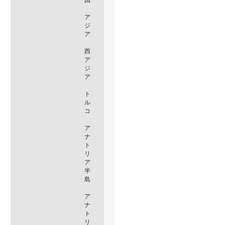
ア
ジ
ア
西
ア
ジ
ア
ト
ル
コ
ア
ナ
ト
リ
ア
半
島
ア
ナ
ト
リ