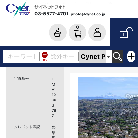
03-5577-4701
photo@cynet.co.jp
0
写真番号
H
M
A1
10
00
3
79
7
クレジット表記
早
坂