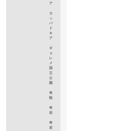
ア
カ
ッ
パ
ド
キ
ア
ギ
ョ
レ
メ
国
立
公
園
奇
観
奇
岩
奇
岩