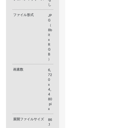
し
ファイル形式
JP
G
（
8b
it
x
R
G
B
）
画素数
6,
72
0
x
4,
4
80
pi
x
展開ファイルサイズ
86
.1