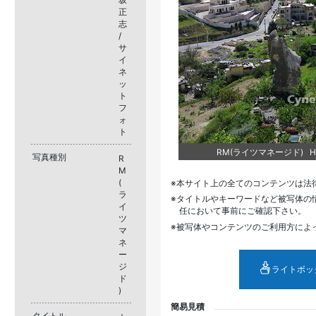
正
志
/
サ
イ
ネ
ッ
ト
フ
ォ
ト
RM(ライツマネージド) HM
写真種別
R
M
(
本サイト上の全てのコンテンツは法
ラ
タイトルやキーワードなど被写体の
イ
任において事前にご確認下さい。
ツ
被写体やコンテンツのご利用方によ
マ
ネ
ー
ジ
ライトボッ
ド
)
簡易見積
タイトル