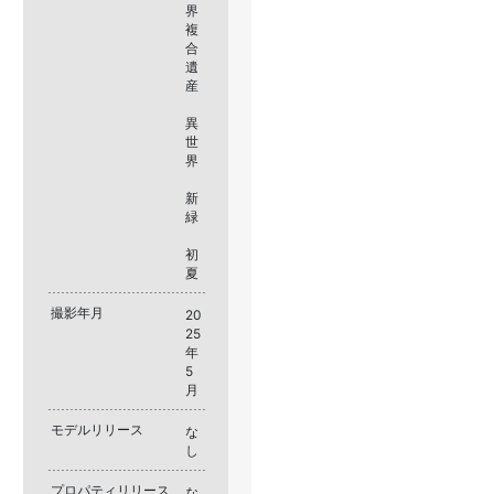
界
複
合
遺
産
異
世
界
新
緑
初
夏
撮影年月
20
25
年
5
月
モデルリリース
な
し
プロパティリリース
な