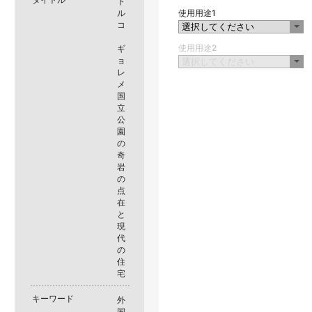
ト
ル
使用用途1
コ
使用用途2
ギ
ョ
レ
メ
国
立
公
園
の
奇
岩
の
点
在
と
現
代
の
住
宅
キーワード
外
国