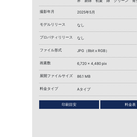
界 新緑 初夏 緑 グリーン 青
撮影年月
2025年5月
モデルリリース
なし
プロパティリリース
なし
ファイル形式
JPG（8bit x RGB）
画素数
6,720 x 4,480 pix
展開ファイルサイズ
86.1 MB
料金タイプ
Aタイプ
印刷目安
料金表