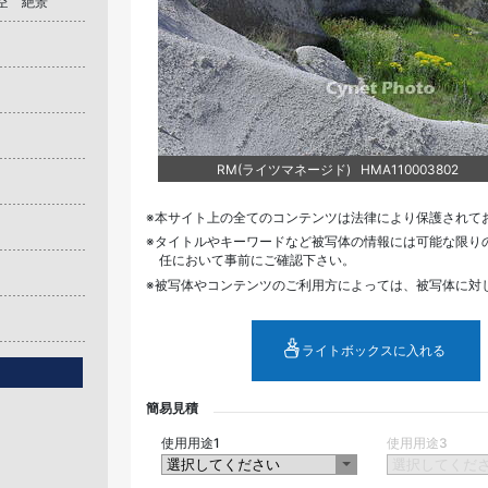
空 絶景
RM(ライツマネージド) HMA110003802
本サイト上の全てのコンテンツは法律により保護されて
タイトルやキーワードなど被写体の情報には可能な限り
任において事前にご確認下さい。
被写体やコンテンツのご利用方によっては、被写体に対
ライトボックスに入れる
簡易見積
使用用途1
使用用途3