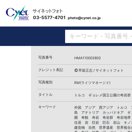
03-5577-4701
photo@cynet.co.jp
写真番号
HMA110003802
クレジット表記
早坂正志 / サイネットフォト
写真種別
RM(ライツマネージド)
タイトル
トルコ ギョレメ国立公園の奇岩群
キーワード
外国 アジア 西アジア トルコ 
島 アナトリア カッパドキア ギ
園 奇観 奇岩 奇岩群 奇岩地帯
住居 岩 巨岩 巨石 岩山 キ
建造物 自然 世界遺産 世界複合