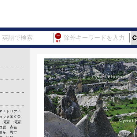
アナトリア半
ョレメ国立公
 洞窟 洞窟
ノコ岩 点在
遺産 異世