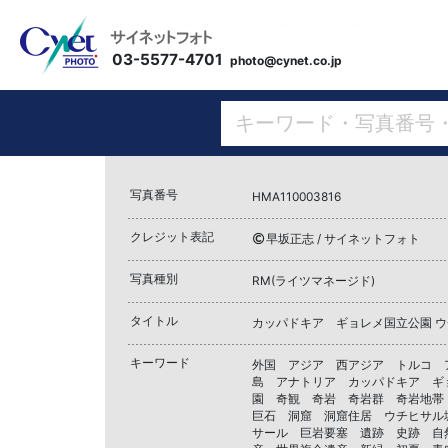
03-5577-4701
photo@cynet.co.jp
写真番号
HMA110003816
クレジット表記
早坂正志 / サイネットフォト
写真種別
RM(ライツマネージド)
タイトル
カッパドキア ギョレメ国立公園 
キーワード
外国 アジア 西アジア トルコ 
島 アナトリア カッパドキア ギ
園 奇観 奇岩 奇岩群 奇岩地
巨石 洞窟 洞窟住居 ウチヒサル
サール 巨岩要塞 遺跡 史跡 自