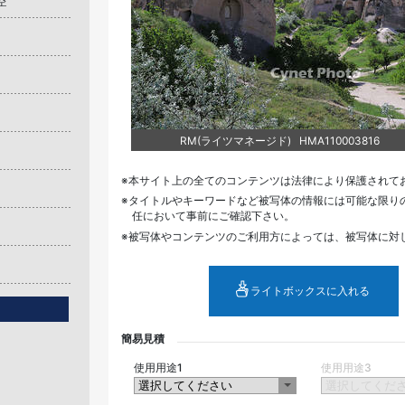
青空
RM(ライツマネージド) HMA110003816
本サイト上の全てのコンテンツは法律により保護されて
タイトルやキーワードなど被写体の情報には可能な限り
任において事前にご確認下さい。
被写体やコンテンツのご利用方によっては、被写体に対
ライトボックスに入れる
簡易見積
使用用途1
使用用途3