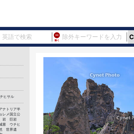
ウチヒサル
アナトリア半
ョレメ国立公
帯 岩 巨岩
城塞 ウチヒ
然 世界遺