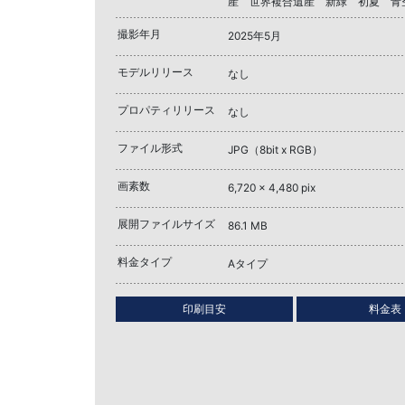
産 世界複合遺産 新緑 初夏 
撮影年月
2025年5月
モデルリリース
なし
プロパティリリース
なし
ファイル形式
JPG（8bit x RGB）
画素数
6,720 x 4,480 pix
展開ファイルサイズ
86.1 MB
料金タイプ
Aタイプ
印刷目安
料金表