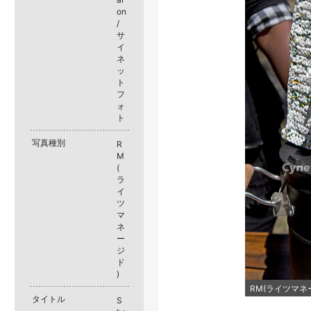
on
/
サ
イ
ネ
ッ
ト
フ
ォ
ト
写真種別
R
M
(
ラ
イ
ツ
マ
ネ
ー
ジ
ド
)
RM(ライツマネー
タイトル
S