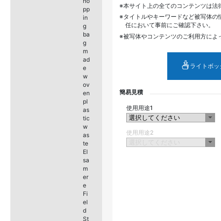
ho
本サイト上の全てのコンテンツは法
pp
タイトルやキーワードなど被写体の
in
任において事前にご確認下さい。
g
ba
被写体やコンテンツのご利用方によ
g
m
ad
ライトボッ
e
w
ov
簡易見積
en
pl
使用用途1
as
tic
w
使用用途2
as
te
El
sa
m
er
e
Fi
el
d
St