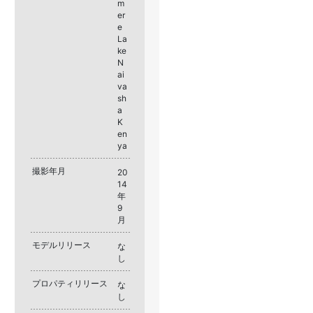
m
er
e
La
ke
N
ai
va
sh
a
K
en
ya
撮影年月
20
14
年
9
月
モデルリリース
な
し
プロパティリリース
な
し