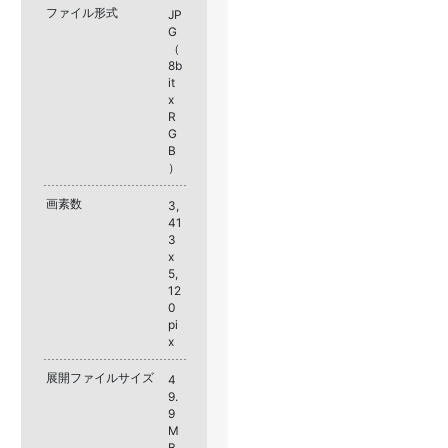
ファイル形式
JP
G
（
8b
it
x
R
G
B
）
画素数
3,
41
3
x
5,
12
0
pi
x
展開ファイルサイズ
4
9.
9
M
B