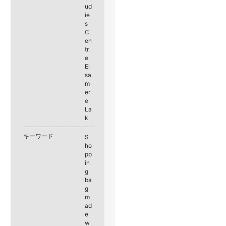
ud
ie
s
C
en
tr
e
El
sa
m
er
e
La
k
キーワード
S
ho
pp
in
g
ba
g
m
ad
e
w