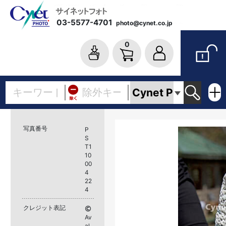
03-5577-4701
photo@cynet.co.jp
0
写真番号
P
S
T1
10
00
4
22
4
クレジット表記
Av
al