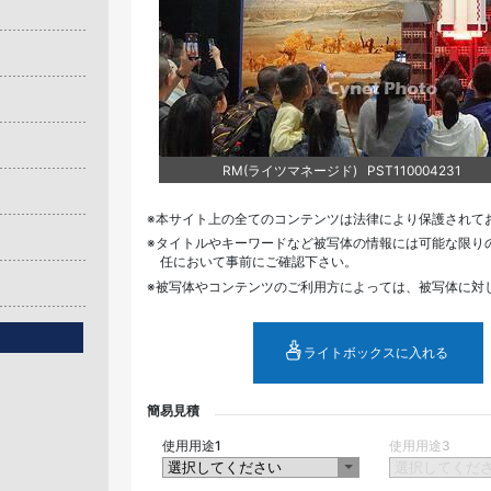
RM(ライツマネージド) PST110004231
本サイト上の全てのコンテンツは法律により保護されて
タイトルやキーワードなど被写体の情報には可能な限り
任において事前にご確認下さい。
被写体やコンテンツのご利用方によっては、被写体に対
ライトボックスに入れる
簡易見積
使用用途1
使用用途3