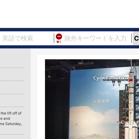
e lift off of
ce and
na Saturday,