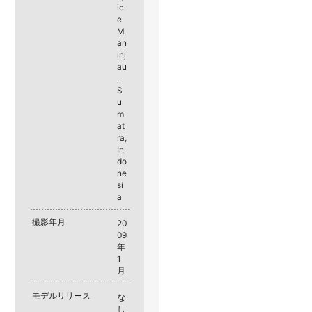
ic
e
M
an
inj
au
,
S
u
m
at
ra,
In
do
ne
si
a
撮影年月
20
09
年
1
月
モデルリリース
な
し