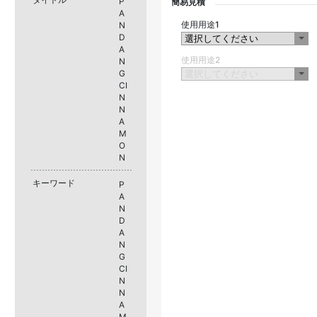
P
簡易見積
A
使用用途1
N
D
A
使用用途2
N
G
CI
N
N
A
M
O
N
キーワード
P
A
N
D
A
N
G
CI
N
N
A
M