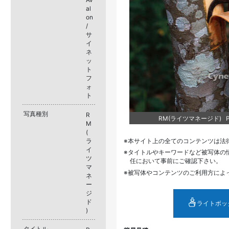
al
on
/
サ
イ
ネ
ッ
ト
フ
ォ
ト
写真種別
R
RM(ライツマネージド) PS
M
(
ラ
本サイト上の全てのコンテンツは法
イ
タイトルやキーワードなど被写体の
ツ
任において事前にご確認下さい。
マ
被写体やコンテンツのご利用方によ
ネ
ー
ジ
ド
ライトボッ
)
タイトル