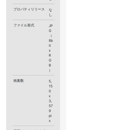
プロパティリリース
な
し
ファイル形式
JP
G
（
8b
it
x
R
G
B
）
画素数
5,
15
0
x
3,
57
9
pi
x