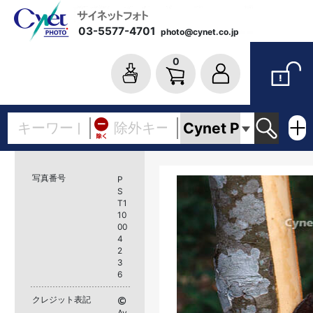
03-5577-4701
photo@cynet.co.jp
0
写真番号
P
S
T1
10
00
4
2
3
6
クレジット表記
Av