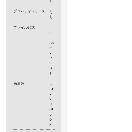
し
プロパティリリース
な
し
ファイル形式
JP
G
（
8b
it
x
R
G
B
）
画素数
5,
51
7
x
3,
61
5
pi
x