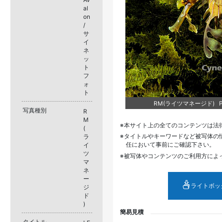
al
on
/
サ
イ
ネ
ッ
ト
フ
ォ
ト
RM(ライツマネージド) PS
写真種別
R
M
本サイト上の全てのコンテンツは法
(
タイトルやキーワードなど被写体の
ラ
任において事前にご確認下さい。
イ
ツ
被写体やコンテンツのご利用方によ
マ
ネ
ー
ライトボッ
ジ
ド
)
簡易見積
タイトル