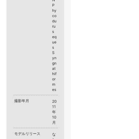
P
hy
co
du
ru
s
eq
ue
s
S
yn
gn
at
hif
or
m
es
撮影年月
20
11
年
10
月
モデルリリース
な