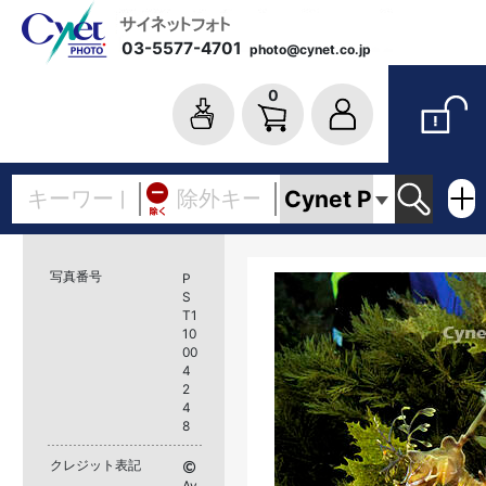
03-5577-4701
photo@cynet.co.jp
0
写真番号
P
S
T1
10
00
4
2
4
8
クレジット表記
Av