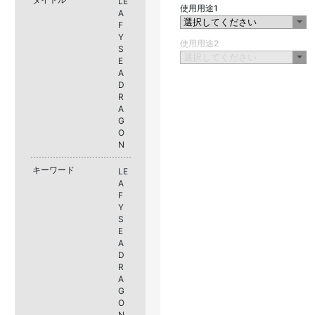
LE
使用用途1
A
F
Y
使用用途2
S
E
A
D
R
A
G
O
N
キーワード
LE
A
F
Y
S
E
A
D
R
A
G
O
N