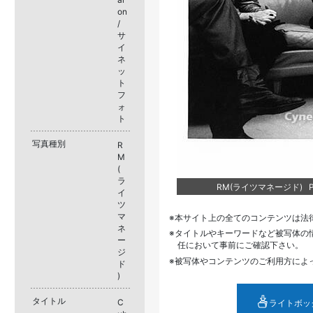
on
/
サ
イ
ネ
ッ
ト
フ
ォ
ト
写真種別
R
M
(
ラ
RM(ライツマネージド) PS
イ
ツ
マ
本サイト上の全てのコンテンツは法
ネ
タイトルやキーワードなど被写体の
ー
任において事前にご確認下さい。
ジ
被写体やコンテンツのご利用方によ
ド
)
タイトル
C
ライトボッ