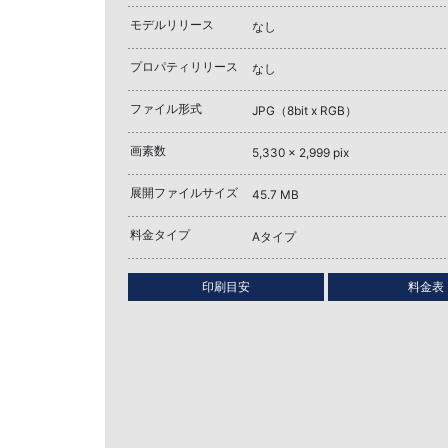
モデルリリース
なし
プロパティリリース
なし
ファイル形式
JPG（8bit x RGB）
画素数
5,330 x 2,999 pix
展開ファイルサイズ
45.7 MB
料金タイプ
Aタイプ
印刷目安
料金表