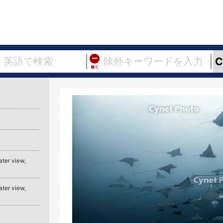
ter view,
ter view,