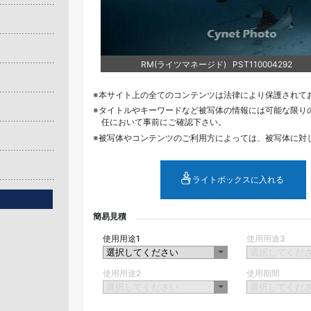
RM(ライツマネージド) PST110004292
本サイト上の全てのコンテンツは法律により保護されて
タイトルやキーワードなど被写体の情報には可能な限り
任において事前にご確認下さい。
被写体やコンテンツのご利用方によっては、被写体に対
ライトボックスに入れる
簡易見積
使用用途1
使用用途3
使用用途2
使用期間