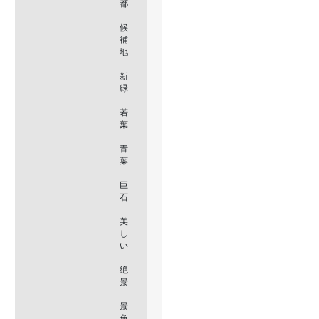
都
候
補
地
新
緑
若
葉
青
葉
巨
石
美
し
い
絶
景
景
色