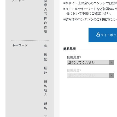
新
本サイト上の全てのコンテンツは法
緑
タイトルやキーワードなど被写体の
の
任において事前にご確認下さい。
石
舞
被写体やコンテンツのご利用方によ
台
古
墳
ライトボッ
キーワード
春
簡易見積
風
使用用途1
景
屋
使用用途2
外
飛
鳥
地
方
飛
鳥
石