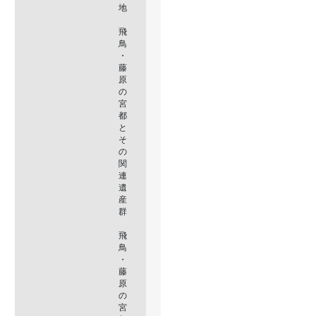
地
飛
鳥
・
藤
原
の
宮
都
と
そ
の
関
連
遺
産
群
飛
鳥
・
藤
原
の
宮