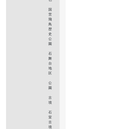
国
営
飛
鳥
歴
史
公
園
石
舞
台
地
区
公
園
古
墳
石
室
古
墳