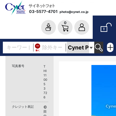
03-5577-4701
photo@cynet.co.jp
0
写真番号
T
HI
11
00
5
3
72
6
クレジット表記
田
中