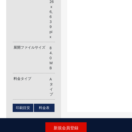
26
x
6,
6
3
9
pi
x
展開ファイルサイズ
8
4.
0
M
B
料金タイプ
A
タ
イ
プ
印刷目安
料金表
新規会員登録