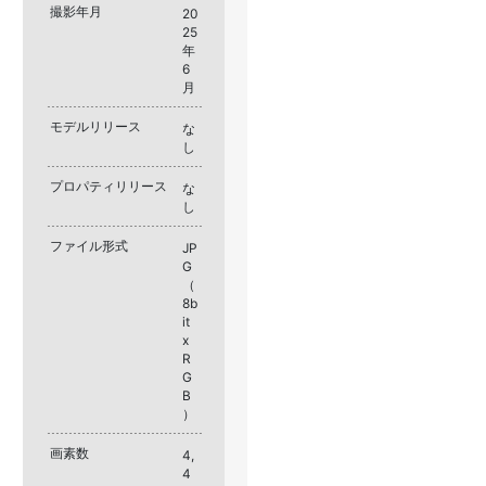
撮影年月
20
25
年
6
月
モデルリリース
な
し
プロパティリリース
な
し
ファイル形式
JP
G
（
8b
it
x
R
G
B
）
画素数
4,
4