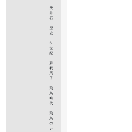
天
井
石
歴
史
6
世
紀
蘇
我
馬
子
飛
鳥
時
代
飛
鳥
の
シ