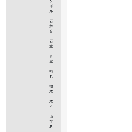
ン
ボ
ル
石
舞
台
石
室
青
空
晴
れ
樹
木
木
々
山
並
み