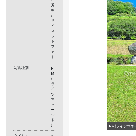
秀
明
/
サ
イ
ネ
ッ
ト
フ
ォ
ト
写真種別
R
M
(
ラ
イ
ツ
マ
ネ
ー
ジ
ド
)
RM(ライツマネージ
タイトル