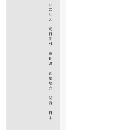
い
に
し
え
明
日
香
村
奈
良
県
近
畿
地
方
関
西
日
本