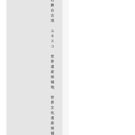
舞
台
古
墳
ユ
ネ
ス
コ
世
界
遺
産
候
補
地
世
界
文
化
遺
産
候
補