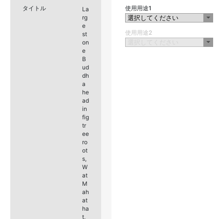
タイトル
使用用途1
La
rg
e
使用用途2
st
on
e
B
ud
dh
a
he
ad
in
fig
tr
ee
ro
ot
s,
W
at
M
ah
at
ha
t,