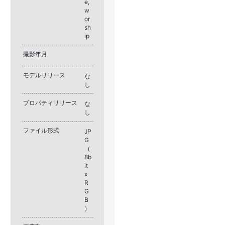
e,
w
or
sh
ip
撮影年月
モデルリリース
な
し
プロパティリリース
な
し
ファイル形式
JP
G
（
8b
it
x
R
G
B
）