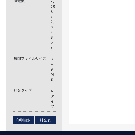
画素数
4,
28
8
x
2,
8
4
8
pi
x
展開ファイルサイズ
3
4.
9
M
B
料金タイプ
A
タ
イ
プ
印刷目安
料金表