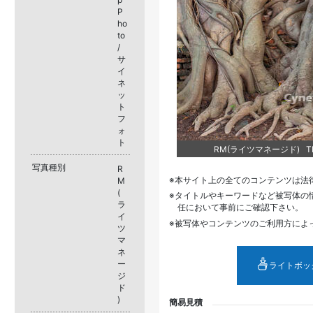
P
ho
to
/
サ
イ
ネ
ッ
ト
フ
ォ
ト
RM(ライツマネージド) TPG
写真種別
R
本サイト上の全てのコンテンツは法
M
(
タイトルやキーワードなど被写体の
ラ
任において事前にご確認下さい。
イ
被写体やコンテンツのご利用方によ
ツ
マ
ネ
ー
ライトボッ
ジ
ド
)
簡易見積