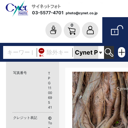
03-5577-4701
photo@cynet.co.jp
0
写真番号
T
P
G
11
00
69
5
41
クレジット表記
To
p