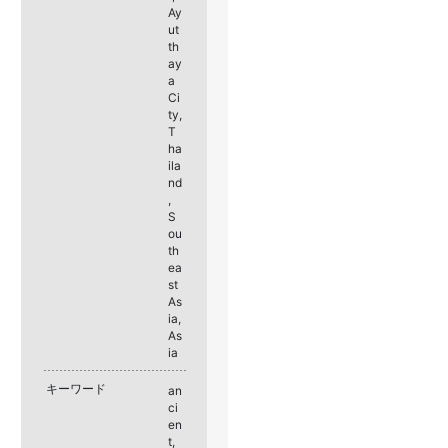
Ay
ut
th
ay
a
Ci
ty,
T
ha
ila
nd
,
S
ou
th
ea
st
As
ia,
As
ia
キーワード
an
ci
en
t,