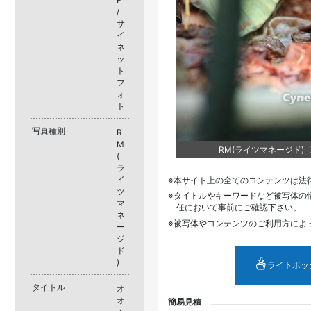
/
サ
イ
ネ
ッ
ト
フ
ォ
ト
写真種別
R
M
RM(ライツマネージド) XI
(
ラ
イ
本サイト上の全てのコンテンツは法
ツ
タイトルやキーワードなど被写体の
マ
任において事前にご確認下さい。
ネ
被写体やコンテンツのご利用方によ
ー
ジ
ド
)
ライトボッ
タイトル
オ
オ
簡易見積