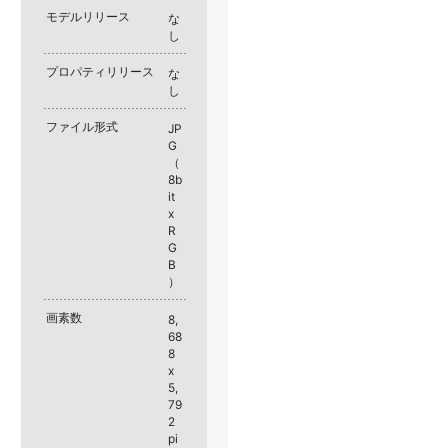
モデルリリース
な
し
プロパティリリース
な
し
ファイル形式
JP
G
（
8b
it
x
R
G
B
）
画素数
8,
68
8
x
5,
79
2
pi