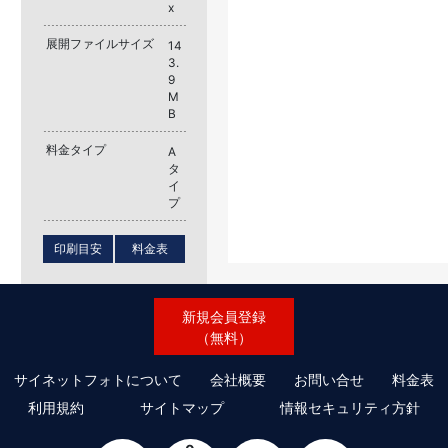
x
展開ファイルサイズ
14
3.
9
M
B
料金タイプ
A
タ
イ
プ
印刷目安
料金表
新規会員登録
（無料）
サイネットフォトについて
会社概要
お問い合せ
料金表
利用規約
サイトマップ
情報セキュリティ方針