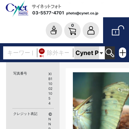
03-5577-4701
photo@cynet.co.jp
0
写真番号
XI
B1
10
02
10
5
4
クレジット表記
N
N
P