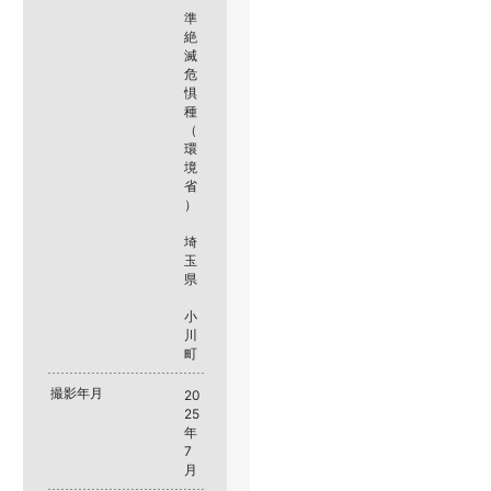
準
絶
滅
危
惧
種
（
環
境
省
）
埼
玉
県
小
川
町
撮影年月
20
25
年
7
月