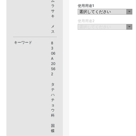
ム
ラ
使用用途1
サ
キ
使用用途2
メ
ス
キーワード
8
3
06
A
20
56
2
タ
テ
ハ
チ
ョ
ウ
科
国
蝶