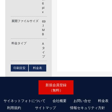
6
pi
x
展開ファイルサイズ
69
.1
M
B
料金タイプ
A
タ
イ
プ
印刷目安
料金表
新規会員登録
（無料）
サイネットフォトについて
会社概要
お問い合せ
料金表
利用規約
サイトマップ
情報セキュリティ方針