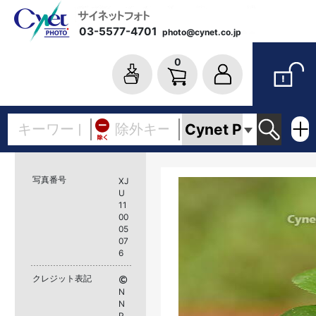
03-5577-4701
photo@cynet.co.jp
0
写真番号
XJ
U
11
00
05
07
6
クレジット表記
N
N
P