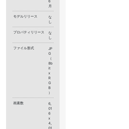
6
月
モデルリリース
な
し
プロパティリリース
な
し
ファイル形式
JP
G
（
8b
it
x
R
G
B
）
画素数
6,
01
6
x
4,
01