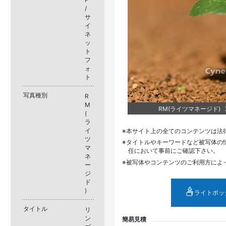
/
サ
イ
ネ
ッ
ト
フ
ォ
ト
写真種別
R
M
RM(ライツマネージド) XJ
(
ラ
イ
本サイト上の全てのコンテンツは法
ツ
タイトルやキーワードなど被写体の
マ
任において事前にご確認下さい。
ネ
被写体やコンテンツのご利用方によ
ー
ジ
ド
)
ライトボッ
タイトル
リ
ン
簡易見積