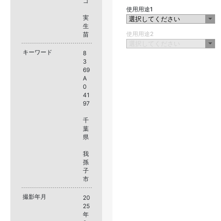
ゴ
使用用途1
実
生
使用用途2
苗
キーワード
8
3
69
A
0
41
97
千
葉
県
我
孫
子
市
撮影年月
20
25
年