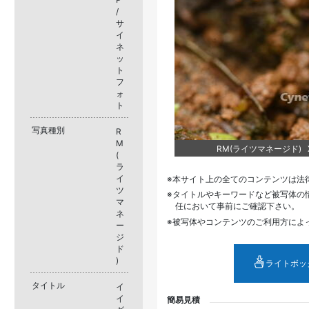
/
サ
イ
ネ
ッ
ト
フ
ォ
ト
写真種別
R
M
RM(ライツマネージド) XJ
(
ラ
イ
本サイト上の全てのコンテンツは法
ツ
タイトルやキーワードなど被写体の
マ
任において事前にご確認下さい。
ネ
被写体やコンテンツのご利用方によ
ー
ジ
ド
)
ライトボッ
タイトル
イ
イ
簡易見積