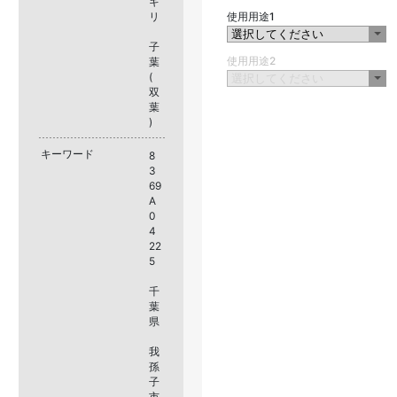
ギ
リ
使用用途1
子
使用用途2
葉
(
双
葉
)
キーワード
8
3
69
A
0
4
22
5
千
葉
県
我
孫
子
市