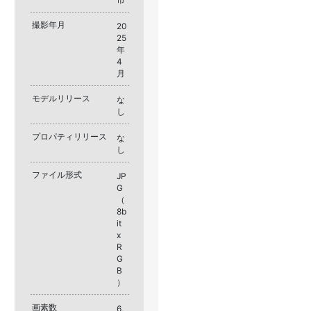
撮影年月
20
25
年
4
月
モデルリリース
な
し
プロパティリリース
な
し
ファイル形式
JP
G
（
8b
it
x
R
G
B
）
画素数
6,