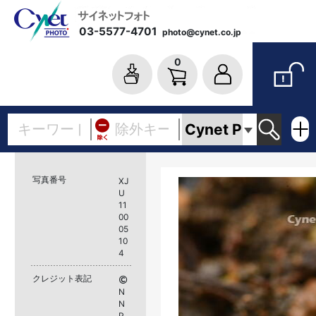
03-5577-4701
photo@cynet.co.jp
0
写真番号
XJ
U
11
00
05
10
4
クレジット表記
N
N
P