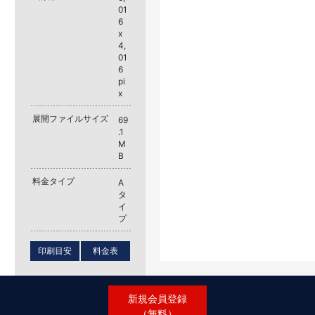
01
6
x
4,
01
6
pi
x
展開ファイルサイズ
69
.1
M
B
料金タイプ
A
タ
イ
プ
印刷目安
料金表
新規会員登録
（無料）