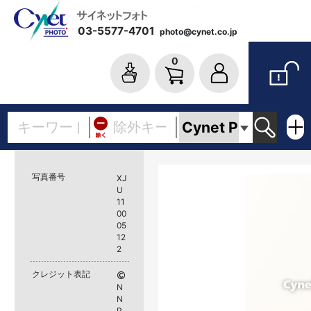
03-5577-4701
photo@cynet.co.jp
0
写真番号
XJ
U
11
00
05
12
2
クレジット表記
N
N
P