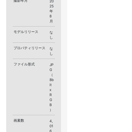
撮影年月
20
25
年
8
月
モデルリリース
な
し
プロパティリリース
な
し
ファイル形式
JP
G
（
8b
it
x
R
G
B
）
画素数
4,
01
6