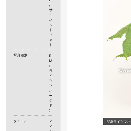
/
サ
イ
ネ
ッ
ト
フ
ォ
ト
写真種別
R
M
(
ラ
イ
ツ
マ
ネ
ー
ジ
ド
)
タイトル
イ
RM(ライツマネー
イ