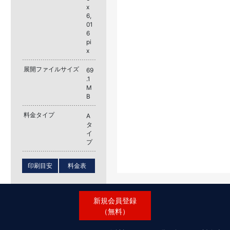
x
6,
01
6
pi
x
展開ファイルサイズ
69
.1
M
B
料金タイプ
A
タ
イ
プ
印刷目安
料金表
新規会員登録
（無料）