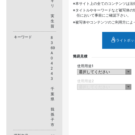
ギ
本サイト上の全てのコンテンツは法
リ
タイトルやキーワードなど被写体の
任において事前にご確認下さい。
実
生
被写体やコンテンツのご利用方によ
苗
キーワード
8
ライトボッ
3
69
A
簡易見積
0
4
使用用途1
2
4
3
使用用途2
千
葉
県
我
孫
子
市