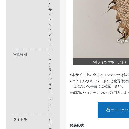
/
サ
イ
ネ
ッ
ト
フ
ォ
ト
写真種別
R
M
RM(ライツマネージド) XJ
(
ラ
イ
本サイト上の全てのコンテンツは法
ツ
タイトルやキーワードなど被写体の
マ
任において事前にご確認下さい。
ネ
被写体やコンテンツのご利用方によ
ー
ジ
ド
)
ライトボッ
タイトル
ヒ
マ
簡易見積