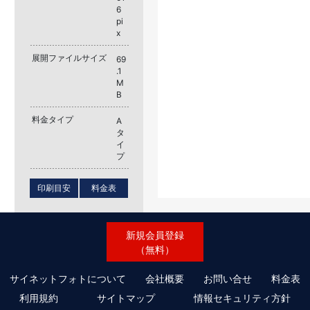
6
pi
x
展開ファイルサイズ
69
.1
M
B
料金タイプ
A
タ
イ
プ
印刷目安
料金表
新規会員登録
（無料）
サイネットフォトについて
会社概要
お問い合せ
料金表
利用規約
サイトマップ
情報セキュリティ方針