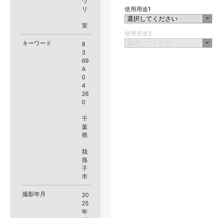
ワ
リ
使用用途1
実
使用用途2
キーワード
8
3
69
A
0
4
26
0
千
葉
県
我
孫
子
市
撮影年月
20
25
年