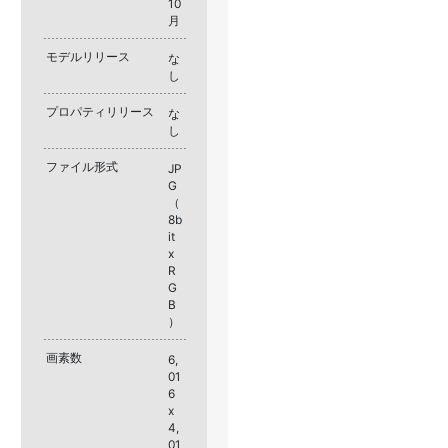
10
月
モデルリリース
な
し
プロパティリリース
な
し
ファイル形式
JP
G
（
8b
it
x
R
G
B
）
画素数
6,
01
6
x
4,
01