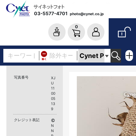
03-5577-4701
photo@cynet.co.jp
0
写真番号
XJ
U
11
00
05
13
9
クレジット表記
N
N
P