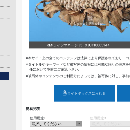
RM(ライツマネージド) XJU110005144
本サイト上の全てのコンテンツは法律により保護されており、コ
タイトルやキーワードなど被写体の情報には可能な限りの注意を
任において事前にご確認下さい。
被写体やコンテンツのご利用方によっては、被写体に対し、事前
ライトボックスに入れる
簡易見積
使用用途1
使用用途3