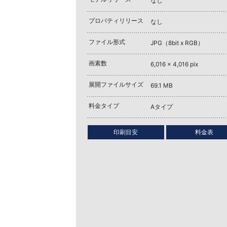
なし
プロパティリリース
なし
ファイル形式
JPG（8bit x RGB）
画素数
6,016 x 4,016 pix
展開ファイルサイズ
69.1 MB
料金タイプ
Aタイプ
印刷目安
料金表