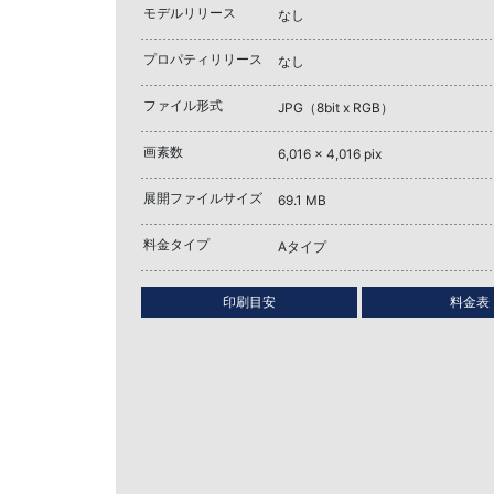
モデルリリース
なし
プロパティリリース
なし
ファイル形式
JPG（8bit x RGB）
画素数
6,016 x 4,016 pix
展開ファイルサイズ
69.1 MB
料金タイプ
Aタイプ
印刷目安
料金表