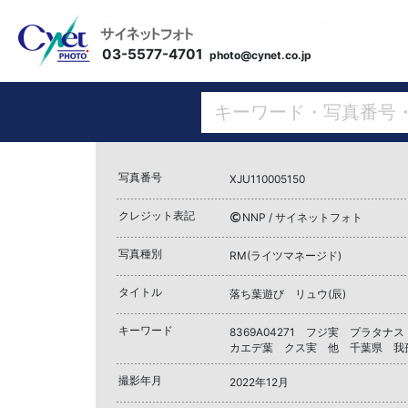
03-5577-4701
photo@cynet.co.jp
写真番号
XJU110005150
クレジット表記
NNP / サイネットフォト
写真種別
RM(ライツマネージド)
タイトル
落ち葉遊び リュウ(辰)
キーワード
8369A04271 フジ実 プラタナ
カエデ葉 クス実 他 千葉県 我
撮影年月
2022年12月