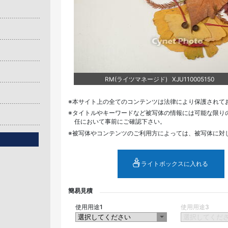
RM(ライツマネージド) XJU110005150
本サイト上の全てのコンテンツは法律により保護されて
タイトルやキーワードなど被写体の情報には可能な限り
任において事前にご確認下さい。
被写体やコンテンツのご利用方によっては、被写体に対
ライトボックスに入れる
簡易見積
使用用途1
使用用途3