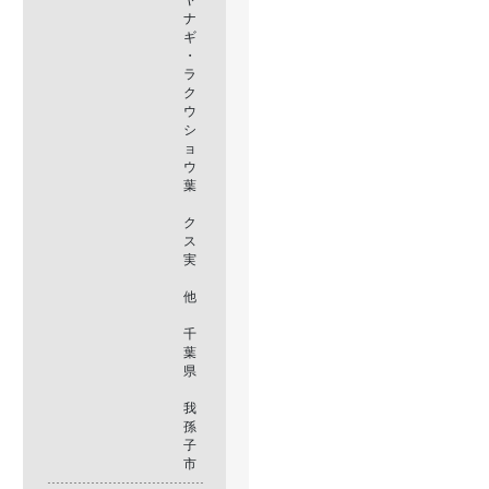
ナ
ギ
・
ラ
ク
ウ
シ
ョ
ウ
葉
ク
ス
実
他
千
葉
県
我
孫
子
市