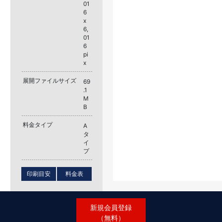
01
6
x
6,
01
6
pi
x
展開ファイルサイズ
69
.1
M
B
料金タイプ
A
タ
イ
プ
印刷目安
料金表
新規会員登録
（無料）