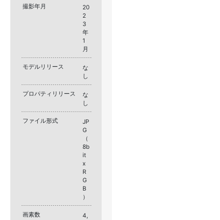
撮影年月
20
2
3
年
1
月
モデルリリース
な
し
プロパティリリース
な
し
ファイル形式
JP
G
（
8b
it
x
R
G
B
）
画素数
4,