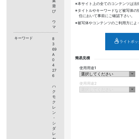
葉
本サイト上の全てのコンテンツは法
遊
タイトルやキーワードなど被写体の
び
任において事前にご確認下さい。
ウ
被写体やコンテンツのご利用方によ
マ
キーワード
8
ライトボッ
3
69
A
簡易見積
0
4
使用用途1
27
6
使用用途2
ハ
ク
モ
ク
レ
ン
・
シ
ダ
レ
ヤ