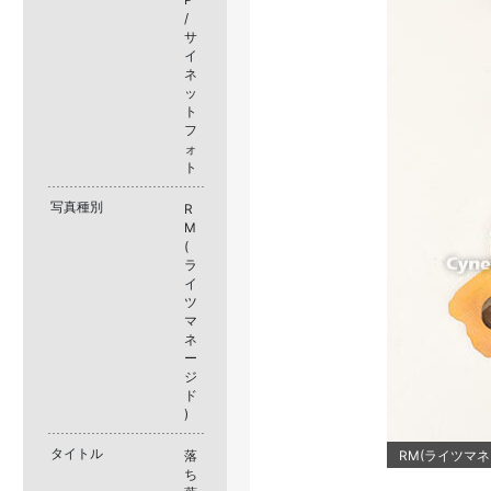
/
サ
イ
ネ
ッ
ト
フ
ォ
ト
写真種別
R
M
(
ラ
イ
ツ
マ
ネ
ー
ジ
ド
)
タイトル
落
RM(ライツマネー
ち