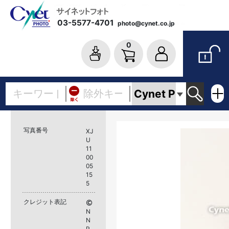
03-5577-4701
photo@cynet.co.jp
0
写真番号
XJ
U
11
00
05
15
5
クレジット表記
N
N
P