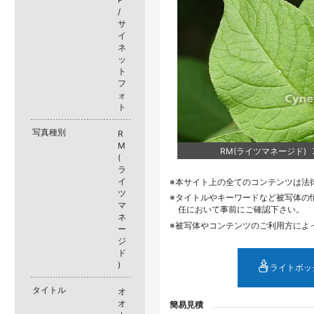
/
サ
イ
ネ
ッ
ト
フ
ォ
ト
写真種別
R
M
RM(ライツマネージド) XJ
(
ラ
イ
本サイト上の全てのコンテンツは法
ツ
タイトルやキーワードなど被写体の
マ
任において事前にご確認下さい。
ネ
被写体やコンテンツのご利用方によ
ー
ジ
ド
)
ライトボッ
タイトル
オ
オ
簡易見積