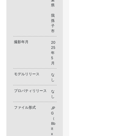
県
我
孫
子
市
撮影年月
20
25
年
5
月
モデルリリース
な
し
プロパティリリース
な
し
ファイル形式
JP
G
（
8b
it
x