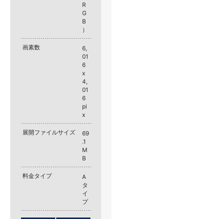
R
G
B
）
画素数
6,
01
6
x
4,
01
6
pi
x
展開ファイルサイズ
69
.1
M
B
料金タイプ
A
タ
イ
プ