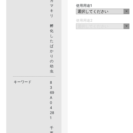
カ
マ
使用用途1
キ
リ
使用用途2
孵
化
し
た
ば
か
り
の
幼
虫
キーワード
8
3
69
A
0
4
28
1
千
葉