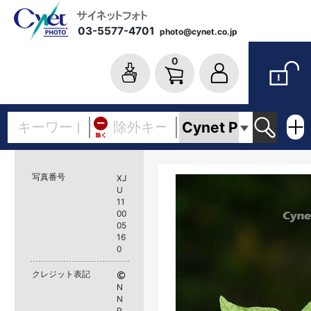
03-5577-4701
photo@cynet.co.jp
0
写真番号
XJ
U
11
00
05
16
0
クレジット表記
N
N
P