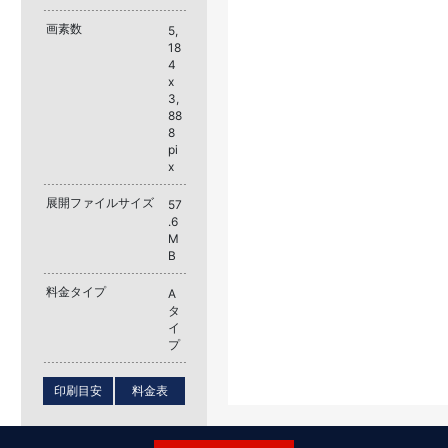
画素数
5,
18
4
x
3,
88
8
pi
x
展開ファイルサイズ
57
.6
M
B
料金タイプ
A
タ
イ
プ
印刷目安
料金表