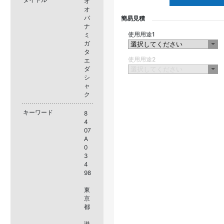
オ
オ
バ
簡易見積
ナ
使用用途1
ミ
ガ
タ
使用用途2
エ
ダ
シ
ャ
ク
キーワード
8
4
07
A
0
3
4
98
東
京
都
港