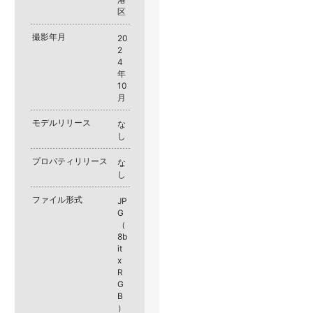
区
撮影年月
20
2
4
年
10
月
モデルリリース
な
し
プロパティリリース
な
し
ファイル形式
JP
G
（
8b
it
x
R
G
B
）