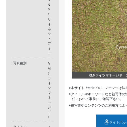
N
P
/
サ
イ
ネ
ッ
ト
フ
ォ
ト
写真種別
R
M
(
RM(ライツマネージド) XL
ラ
イ
ツ
本サイト上の全てのコンテンツは法
マ
タイトルやキーワードなど被写体の
ネ
任において事前にご確認下さい。
ー
被写体やコンテンツのご利用方によ
ジ
ド
)
ライトボッ
タイトル