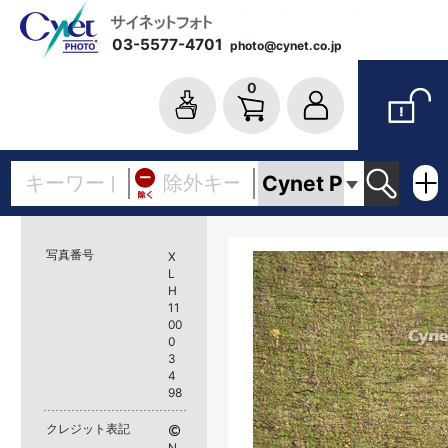
03-5577-4701
photo@cynet.co.jp
0
写真番号
X
L
H
11
00
0
3
4
98
クレジット表記
N