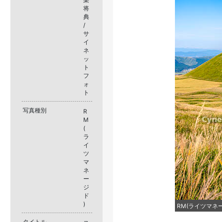
将
典
/
サ
イ
ネ
ッ
ト
フ
ォ
ト
写真種別
R
M
(
ラ
イ
ツ
マ
ネ
ー
ジ
ド
)
RM(ライツマネージ
タイトル