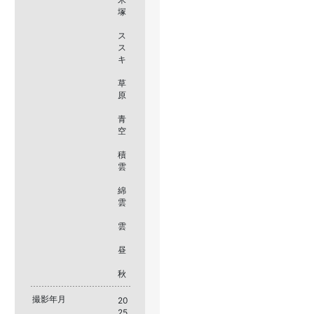
塚
ス
ス
キ
草
原
青
空
積
雲
綿
雲
雲
昼
秋
撮影年月
20
25