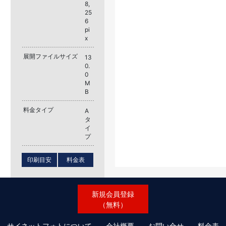
8,
25
6
pi
x
展開ファイルサイズ
13
0.
0
M
B
料金タイプ
A
タ
イ
プ
印刷目安
料金表
新規会員登録
（無料）
サイネットフォトについて
会社概要
お問い合せ
料金表