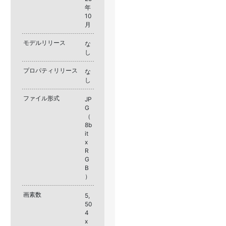
年
10
月
モデルリリース
な
し
プロパティリリース
な
し
ファイル形式
JP
G
（
8b
it
x
R
G
B
）
画素数
5,
50
4
x