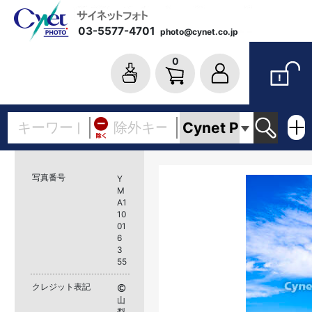
03-5577-4701
photo@cynet.co.jp
0
写真番号
Y
M
A1
10
01
6
3
55
クレジット表記
山
梨