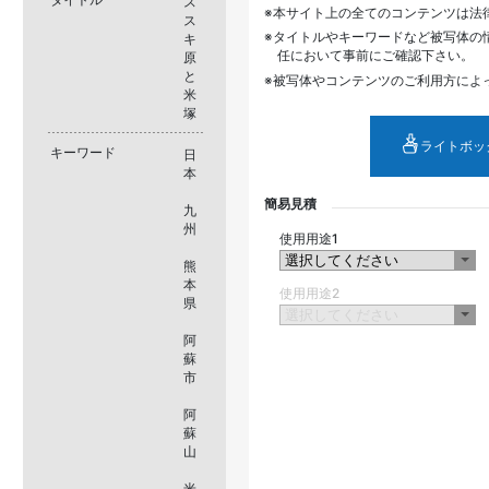
ス
本サイト上の全てのコンテンツは法
ス
タイトルやキーワードなど被写体の
キ
任において事前にご確認下さい。
原
と
被写体やコンテンツのご利用方によ
米
塚
ライトボッ
キーワード
日
本
簡易見積
九
州
使用用途1
熊
本
使用用途2
県
阿
蘇
市
阿
蘇
山
米