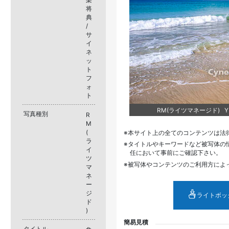
将
典
/
サ
イ
ネ
ッ
ト
フ
ォ
ト
RM(ライツマネージド) YM
写真種別
R
M
(
本サイト上の全てのコンテンツは法
ラ
タイトルやキーワードなど被写体の
イ
任において事前にご確認下さい。
ツ
被写体やコンテンツのご利用方によ
マ
ネ
ー
ジ
ライトボッ
ド
)
簡易見積
タイトル