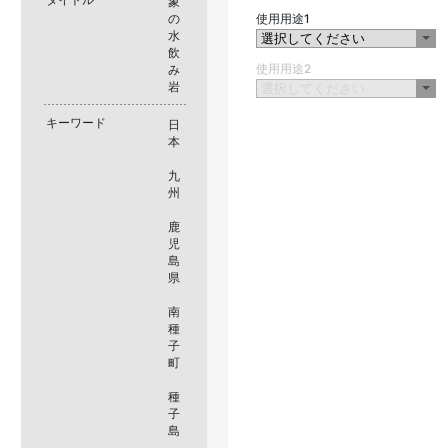
象
の
使用用途1
水
飲
使用用途2
み
岩
キーワード
日
本
九
州
鹿
児
島
県
南
種
子
町
種
子
島