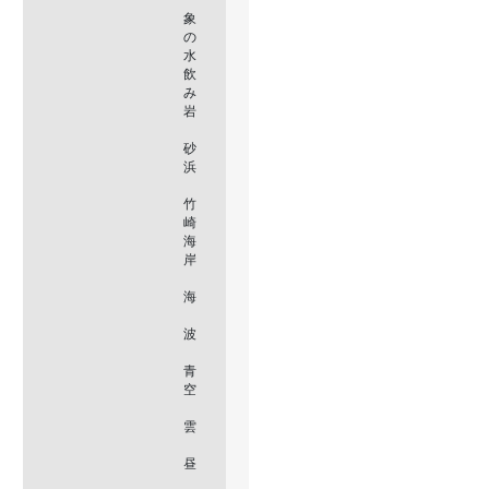
象
の
水
飲
み
岩
砂
浜
竹
崎
海
岸
海
波
青
空
雲
昼