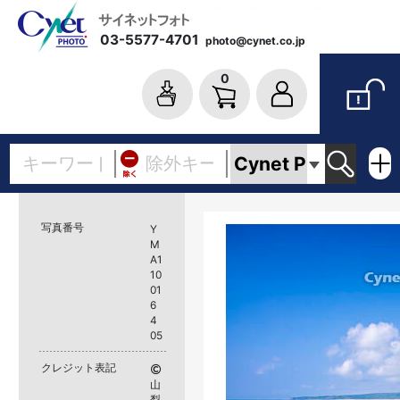
03-5577-4701
photo@cynet.co.jp
0
写真番号
Y
M
A1
10
01
6
4
05
クレジット表記
山
梨