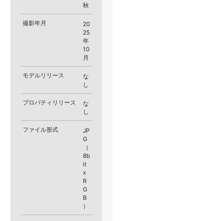
秋
撮影年月
20
25
年
10
月
モデルリリース
な
し
プロパティリリース
な
し
ファイル形式
JP
G
（
8b
it
x
R
G
B
）