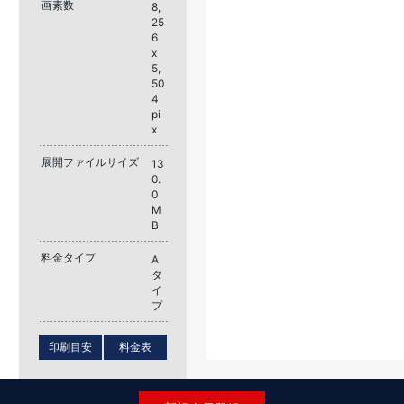
画素数
8,
25
6
x
5,
50
4
pi
x
展開ファイルサイズ
13
0.
0
M
B
料金タイプ
A
タ
イ
プ
印刷目安
料金表