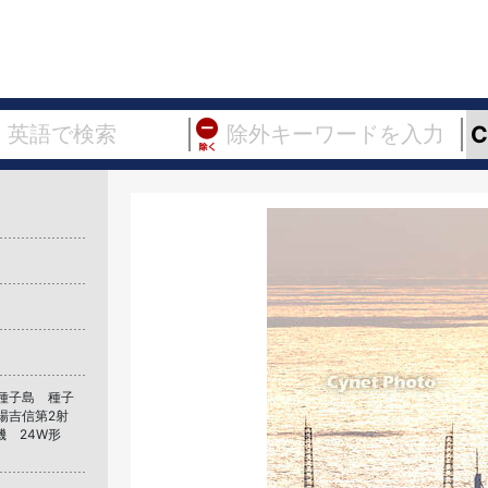
種子島 種子
場吉信第2射
機 24W形