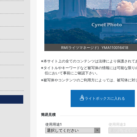
RM(ライツマネージド) YMA110016418
本サイト上の全てのコンテンツは法律により保護されて
タイトルやキーワードなど被写体の情報には可能な限り
任において事前にご確認下さい。
被写体やコンテンツのご利用方によっては、被写体に対
ライトボックスに入れる
簡易見積
使用用途1
使用用途3