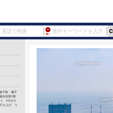
種子島 種子
場吉信第2射
ト H3ロケ
 打ち上げ リ