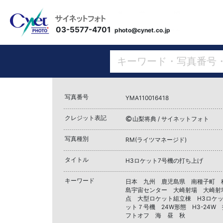
03-5577-4701
photo@cynet.co.jp
写真番号
YMA110016418
クレジット表記
山梨将典 / サイネットフォト
写真種別
RM(ライツマネージド)
タイトル
H3ロケット7号機の打ち上げ
キーワード
日本 九州 鹿児島県 南種子町 
島宇宙センター 大崎射場 大崎射
点 大型ロケット組立棟 H3ロケッ
ット７号機 24W形態 H3-24W
フトオフ 海 昼 秋