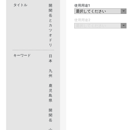
タイトル
開
使用用途1
聞
岳
使用用途2
と
カ
ツ
オ
ド
リ
キーワード
日
本
九
州
鹿
児
島
県
開
聞
岳
山