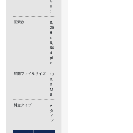
G
B
）
画素数
8,
25
6
x
5,
50
4
pi
x
展開ファイルサイズ
13
0.
0
M
B
料金タイプ
A
タ
イ
プ