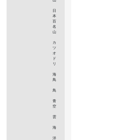
日
本
百
名
山
カ
ツ
オ
ド
リ
海
鳥
鳥
青
空
雲
海
洋