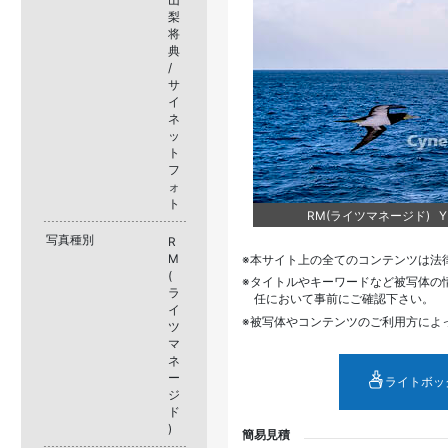
梨
将
典
/
サ
イ
ネ
ッ
ト
フ
ォ
ト
RM(ライツマネージド) YM
写真種別
R
M
本サイト上の全てのコンテンツは法
(
タイトルやキーワードなど被写体の
ラ
任において事前にご確認下さい。
イ
被写体やコンテンツのご利用方によ
ツ
マ
ネ
ー
ライトボッ
ジ
ド
)
簡易見積