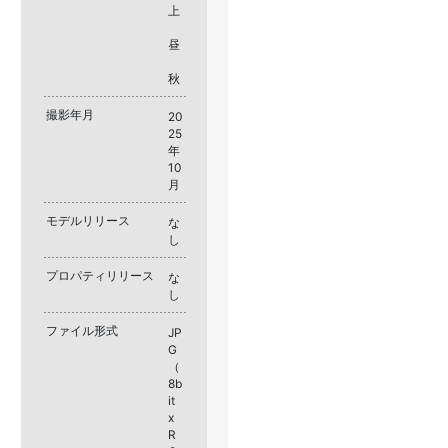
上
昼
秋
撮影年月
20
25
年
10
月
モデルリリース
な
し
プロパティリリース
な
し
ファイル形式
JP
G
（
8b
it
x
R