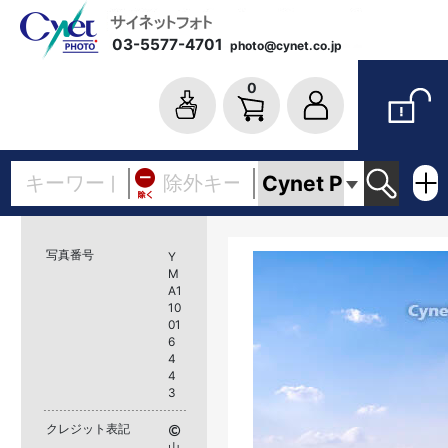
03-5577-4701
photo@cynet.co.jp
0
写真番号
Y
M
A1
10
01
6
4
4
3
クレジット表記
山