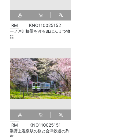
KNO110025152
一ノ戸川橋梁を渡るSLばんえつ物
語
KNO110025151
湯野上温泉駅の桜と会津鉄道の列
車