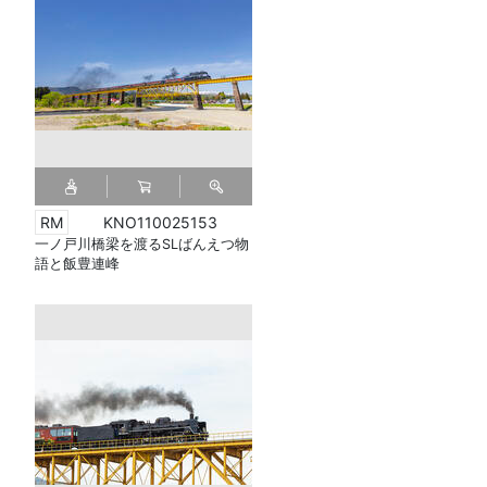
KNO110025153
一ノ戸川橋梁を渡るSLばんえつ物
語と飯豊連峰