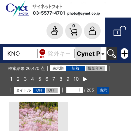
03-5577-4701
photo@cynet.co.jp
0
検索結果 20,470 点
表示順
新着
撮影年月
1
2
3
4
5
6
7
8
9
10
/ 205
タイトル
ON
OFF
表示