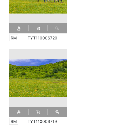
TYT110006720
TYT110006719