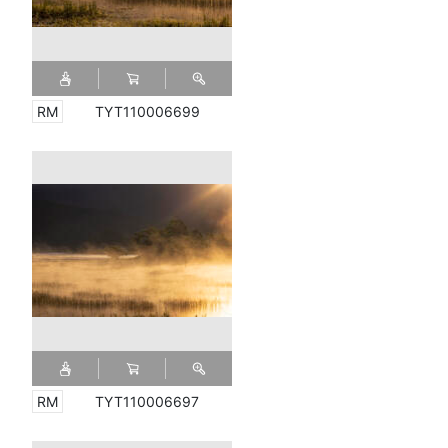
TYT110006699
TYT110006697