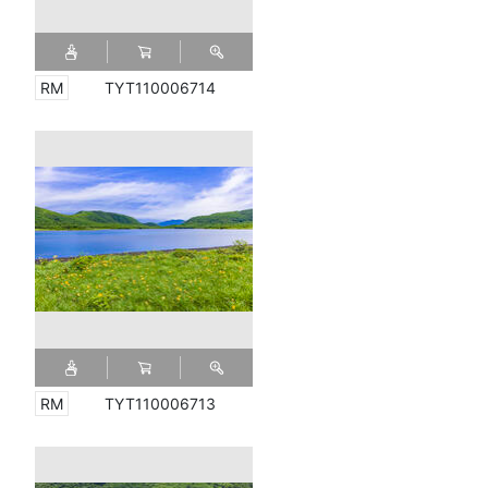
TYT110006714
TYT110006713