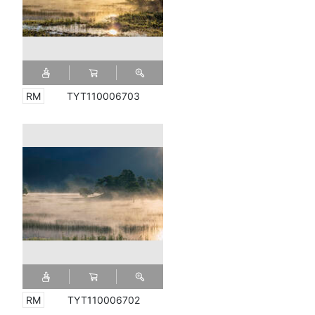
TYT110006703
TYT110006702