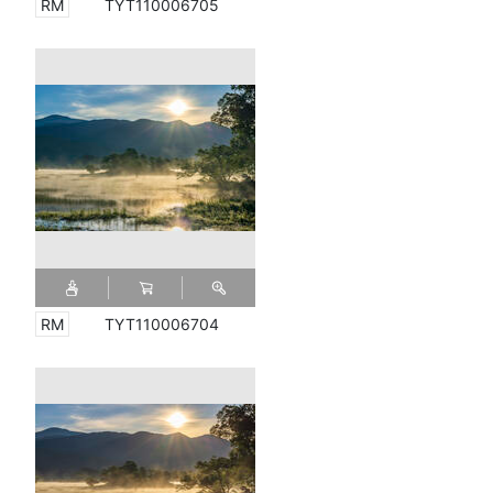
TYT110006705
TYT110006704