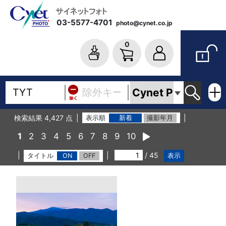
03-5577-4701
photo@cynet.co.jp
0
検索結果 4,427 点
表示順
新着
撮影年月
1
2
3
4
5
6
7
8
9
10
/ 45
タイトル
ON
OFF
表示