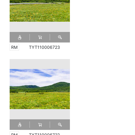
TYT110006723
TYT110006722