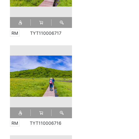
TYT110006717
TYT110006716