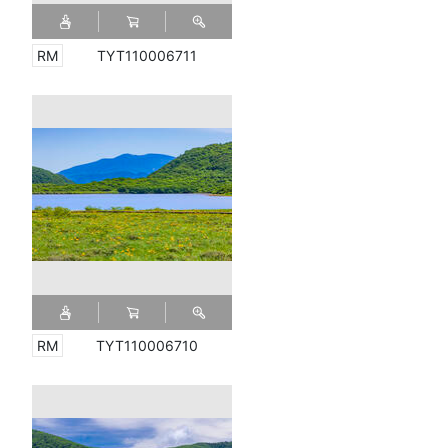
TYT110006711
TYT110006710