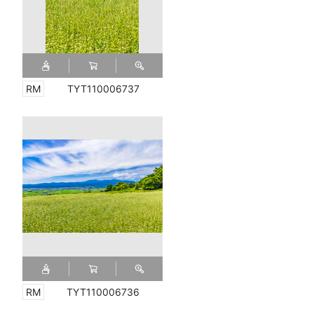
TYT110006737
TYT110006736