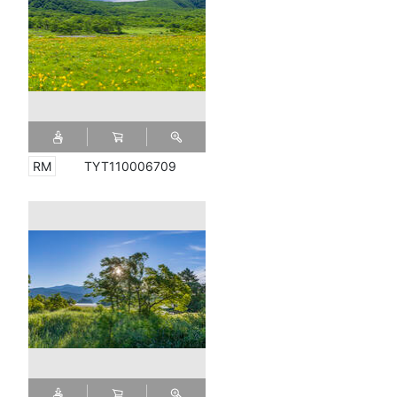
TYT110006709