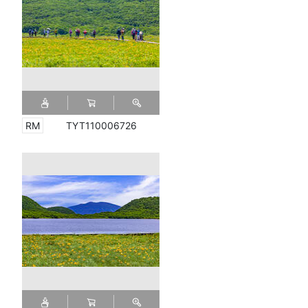
TYT110006726