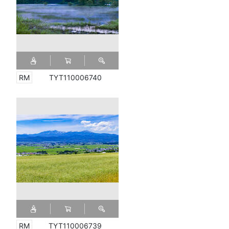
TYT110006740
TYT110006739