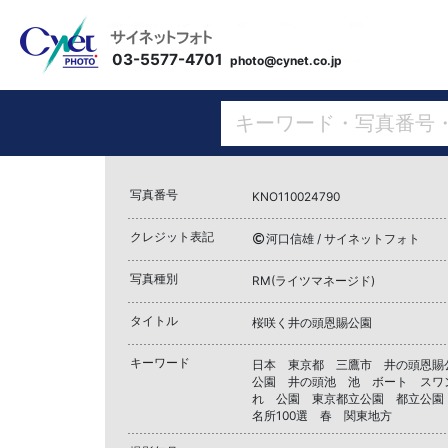
03-5577-4701
photo@cynet.co.jp
写真番号
KNO110024790
クレジット表記
河口信雄 / サイネットフォト
写真種別
RM(ライツマネージド)
タイトル
桜咲く井の頭恩賜公園
キーワード
日本 東京都 三鷹市 井の頭恩賜
公園 井の頭池 池 ボート スワ
れ 公園 東京都立公園 都立公園
名所100選 春 関東地方