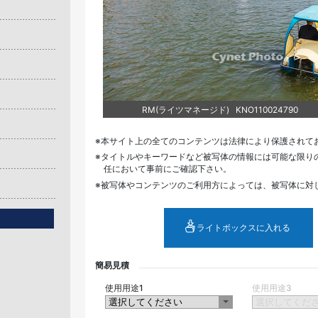
RM(ライツマネージド) KNO110024790
本サイト上の全てのコンテンツは法律により保護されて
タイトルやキーワードなど被写体の情報には可能な限り
任において事前にご確認下さい。
被写体やコンテンツのご利用方によっては、被写体に対
ライトボックスに入れる
簡易見積
使用用途1
使用用途3